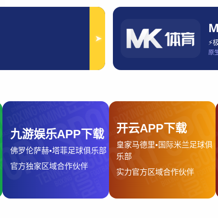
通过多种平台观看KPL联赛的赛事。最基本的观看方式是
通过官方网站或第三方直播平台在线观看比赛，享受较大的
效果较好，画面清晰，观众可以更加细致地观看每个战队
事的日益普及，各大直播平台均已推出了手机端观看应用程
高清直播，还具有丰富的互动功能，比如弹幕、投票、赛
机端的最大优点是随时随地都可以观看比赛，尤其适合上
己的需求进行选择。如果你偏向于享受更好的观看体验，
手机端无疑是最适合的渠道。
选择
常多样化，观众可以通过多个平台观看到赛事直播。腾讯体
KPL比赛的主要平台。每个平台都有其独特的特点，观众可以