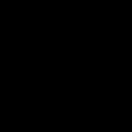
五大联赛
Our Profiles
高位逼抢战术体系解析从压迫防守到快速转