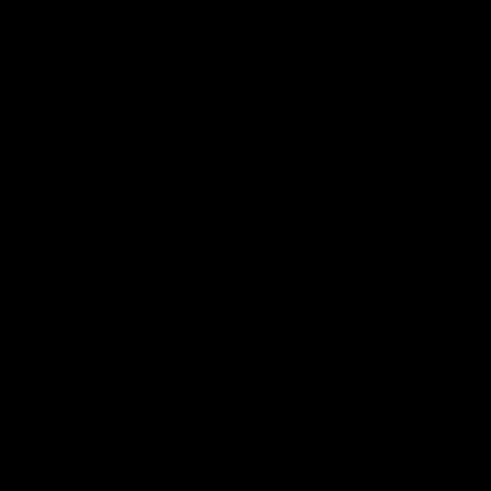
体育赛事裁判调度
提供裁判员的调度和现场协调服务。
荣誉
伙伴