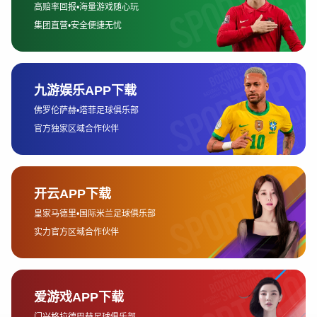
呐喊，将自己的情感与信念传递给全场观众。
观众的情感共鸣是体育魅力不可或缺的一部分。无论是为
自己支持的队伍加油助威，还是在紧张刺激的时刻因赛场
上的意外转折而一同欢呼或叹息，体育让所有观众共享这
份激情与紧张。尤其是在重大赛事中，成千上万的人在同
一个时刻感受同样的情绪，这种共同的体验使得体育赛事
不仅是运动员个人的较量，更是全球观众的共同盛会。
而在团队运动中，运动员们之间的默契与配合，往往表现
出一种超越语言的情感联结。篮球、足球等集体项目中的
“团队精神”，并不仅仅是战术层面的合作，它更多的是一
种情感上的支持和理解。每一次关键时刻的眼神交流、每
一次进球后的相拥庆祝，都是情感深度互动的体现，运动
员们的精神与情感在这些瞬间达到了最完美的统一。
3、体育对个人成长的推动