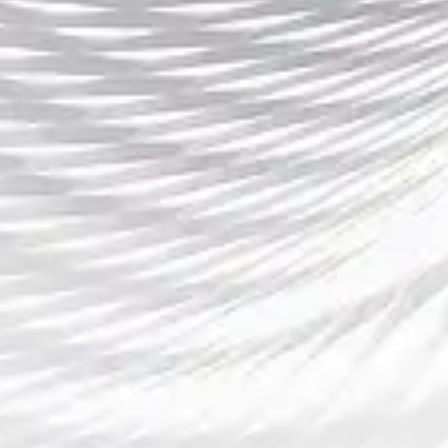
易游体育助力体育行业升级 打造全新
数字化体验平台
2025-03-20 08:03:45
在当今体育行业日益数字化的浪潮中，易游体育凭借其创
新的技术和平台，正推动着体育行业的全面升级。通过整
合现代科技和数字化手段，易游体育不仅为体育赛事带来
了更加丰富和多元的观赛体验，同时也为运动员、教练员...
凯发体育平台创新发展路径分析与行业
竞争力提升策略探讨