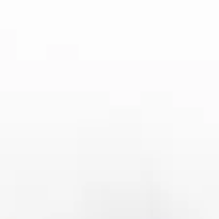
4、体育赛事的社会价值
体育赛事不仅仅是为了娱乐和竞技，它在社会层面具有深
远的意义。首先，体育赛事是国家与国家之间、地区与地
区之间展现实力与风采的重要舞台。通过举办国际赛事，
主办国能够展示其文化软实力，吸引全球的关注与参与。
特别是大型赛事如世界杯、奥运会等，不仅有助于促进旅
游业和经济发展，还能够提升国家的国际形象和影响力。
其次，体育赛事促进了全球范围内的交流与合作。在国际
赛事中，不同国家和地区的人们通过比赛与交流，增进了
彼此的了解与友谊，缓解了冲突和对立。体育成为了政治
和文化交流的一种和平方式，它无关种族、无关宗教，只
关乎运动员在赛场上展现出来的努力与勇气。
最后，体育赛事的社会价值还在于它能够唤起人们对社会
责任的关注。许多体育赛事通过公益活动、慈善项目等形
式，帮助贫困地区或弱势群体。运动员和组织者们通过比
赛的影响力，号召社会关注环境保护、公益事业等社会问