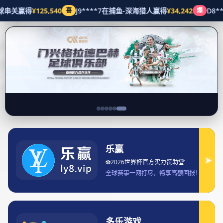
DB游戏
首页
五大联赛
全方位探索体育魅力让爱与激情点亮每一个运动瞬间
全方位探索体育魅力让爱与
激情点亮每一个运动瞬间
2025-03-20 09:54:30
体育不仅是一项竞技活动，更是一种充满激情与爱的大众
文化现象。无论是世界范围内的足球赛、篮球赛，还是小
型的地方性比赛，体育都能唤起人们内心深处的情感共
鸣，激发团队协作和个人奋斗精神。从参与者到观众，每