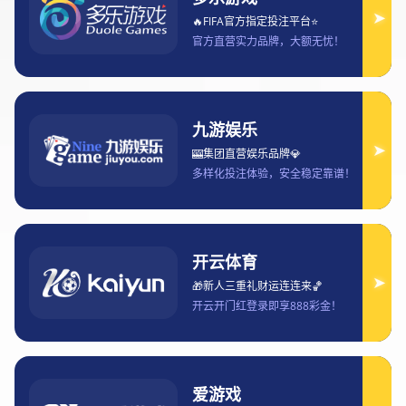
一个运动瞬间都充满了生命的张力和情感的释放。本文将
从多个角度，全方位探索体育的魅力，阐述如何让爱与激
情点亮每一个运动瞬间，进一步揭示体育所蕴含的力量与
影响。本文将从体育文化的影响、运动中的情感交流、体
育对个人成长的推动、体育赛事带来的社会价值四个方
面，深入分析体育魅力的多重面貌。
1、体育文化的深远影响
体育不仅仅是一种竞技活动，更是全球文化交流的重要纽
带。从古希腊的奥林匹克运动到现代的世界杯、奥运会，
体育文化历经千年依然在世界范围内影响着人们的生活。
每一场国际赛事不仅仅是竞技的比拼，更是不同文化、不
同民族之间的一次深度对话。通过体育，人们跨越语言和
地域的隔阂，找到了共同的情感表达。
体育赛事的文化传播还在于它的普及性与包容性。足球、
篮球等项目几乎成为全球最广泛参与的运动，遍布每个角