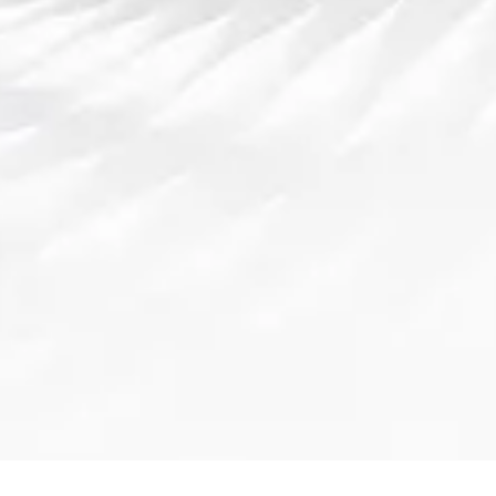
用户体验。本文将从四个方面详细探讨亚娱体育如何通过...
导航
介绍DB游戏
五大联赛
公司新闻
服务类型
交流DB多宝游戏