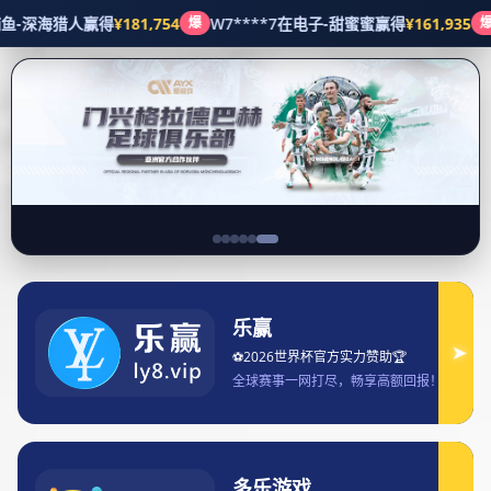
DB游戏
首页
五大联赛
皇冠体育试玩平台详细评测与使用体验分享大全
皇冠体育试玩平台详细评测
与使用体验分享大全
2025-02-04 18:21:37
皇冠体育试玩平台作为一款备受关注的线上体育平台，其
功能、体验以及服务质量都成为了广大用户关注的焦点。
本文将通过对皇冠体育试玩平台的详细评测，结合实际使
用体验，为用户提供一个全方位的了解和指导。评测内容