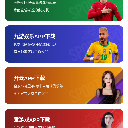
法模式，如胜负、让球、大小球等，玩法灵活多样。
平台特别注重赛事更新的及时性。在大多数体育赛事中，
皇冠体育提供了实时比分和即时赔率变化，用户能够在比
赛进行过程中随时调整自己的投注策略。此外，平台还定
期推出一些特殊的活动和优惠，比如赛事竞猜、奖金翻倍
等，吸引了大量玩家的参与。
对于初次接触体育博彩的用户来说，皇冠体育提供了详细
的玩法教程和帮助文档。新手用户可以在这些帮助文档的
指导下，迅速理解不同玩法的规则和技巧，降低了入门的
难度。然而，平台的部分复杂玩法对于一些老玩家来说，
可能会需要更多的操作技巧才能完全掌握，这一点也在一
些用户评价中有所提及。
3、操作体验与平台稳定性
皇冠体育试玩平台的操作体验相当顺畅，系统反应速度