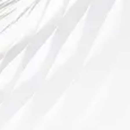
DB游戏
DB游戏🐺【e88.co】™提供多样化的娱乐服务，涵