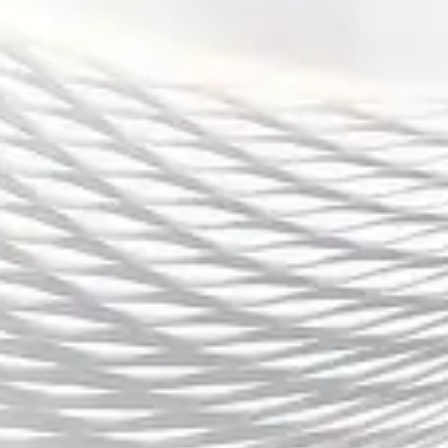
8体育将继续探索更多创新方向，不断提升平台服务能力和行
务体系，5858体育有望在赛事资讯领域创造更多价值，引
展新时代。