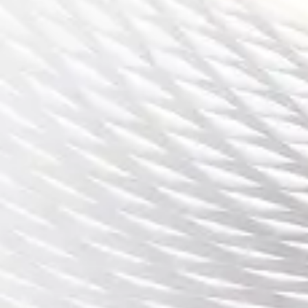
未来，随着体育产业数字化进程持续推进，585
业影响力。凭借专业化的发展理念和持续升级的服
领体育服务平台迈向更加智能、便捷和多元化的发