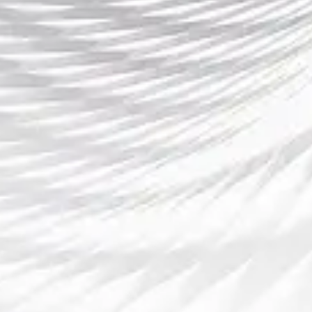
业
GSbet体育聚焦体育创新发展打造专业
资讯服务新平台引领行业未来全新趋势
2026-07-08 14:10:04
文章摘要：随着数字技术、移动互联网与体育产业
动
深度融合，体育资讯服务正在迎来全新的发展阶
段。GSbet体育聚焦体育创新发展，致力于打造专业
化、智能化、多元化的资讯服务新平台，通过整合
行业资源、优化内容生...
最新资讯
高位逼抢战术体系解析从压迫防守到快速转换的制