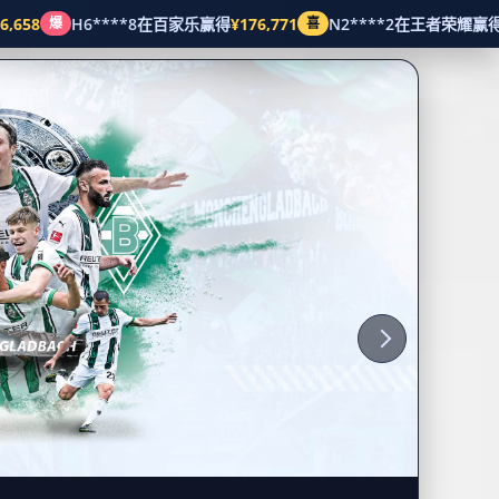
公司新闻
服务类型
交流DB多宝游戏