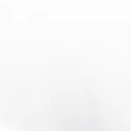
务平台全面升级，不仅体现了平台对行业变化的敏锐洞察，也
生态、强化智能技术、优化用户体验以及完善专业服务，
资讯服务模式，为用户提供更加优质的赛事体验。