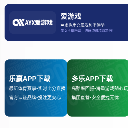
中国市场，i博体育通过市场调研，精准把握了本
服务。
在竞争策略上，i博体育与中国市场上的传统体育
博体育在赛事种类的丰富性、用户体验的优化以及
付方式上，i博体育通过与中国本土支付平台合作
大大降低了中国用户的支付门槛，提高了平台的用
此外，i博体育还通过强化与体育赛事的合作，增
型体育赛事，如篮球、足球等，来提升品牌的曝光
仅有助于品牌形象的塑造，也使得i博体育在激烈
2、技术创新推动i博体育市
随着科技的不断发展，互联网技术的创新和大数据
扩展的重要支撑。首先，i博体育利用先进的数据
性，增强了平台的竞争力。通过大数据的挖掘，i