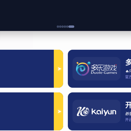
略分析及未来市场前景展望
来了新的机遇和挑战。i博体育，作为全球知名的在线体
广泛关注。i博体育的发展战略不仅包括在中国市场的业
与互联网行业的高速发展。本文将从四个方面对i博体育
行展望：首先分析i博体育在中国市场的定位与竞争策
扩展；第三，分析中国体育博彩行业的政策环境对i博体育
预测i博体育未来的市场机会。通过这些分析，本文旨在
供对未来发展方向的深入见解。
位与竞争策略
之一就是清晰的市场定位。作为一家全球性的体育博彩平
的体育爱好者，尤其是体育赛事的粉丝。为了更好地适应