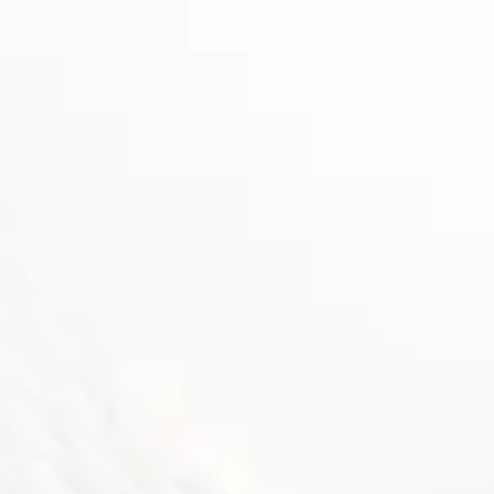
一方面，中国政府对于合法合规的体育博彩活动持
彩行业得到了政策的进一步开放，为i博体育等国
企业合作，共同推动体育博彩业务的合法化、正规
另一方面，尽管政策环境的逐步开放为i博体育带
管。随着政策的不断完善，i博体育在中国市场的
体育需要与中国政府密切合作，确保其运营符合相
未来，i博体育必须时刻关注政策的动态变化，灵
4、i博体育未来市场机会展
中国体育产业的持续增长为i博体育提供了丰富的
大众消费的重要组成部分。尤其是体育赛事的关注
需求。i博体育可以通过加强与本地体育赛事的合
未来，i博体育还可以在体育赛事和娱乐内容的融
起，i博体育有望通过在这些新兴领域的布局，进
趣日益增长，i博体育可以通过提供相关的电竞博
场份额。