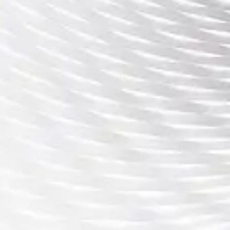
1xbet赌场中国官网：全新在线娱乐体
验，畅享丰富游戏与丰厚奖励
2024-12-20 04:32:43
文章摘要：1xbet赌场中国官网致力于为玩家提供
新在线娱乐体验，拥有丰富的游戏种类与丰厚的奖
励体系，成为了广大玩家的首选平台。通过创新的
技术、极致的用户体验设计以及多元化的游戏选
择，1xbet为中国...