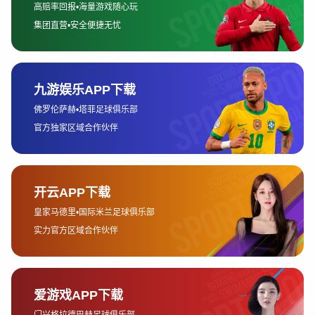
在于结合大数据分析、人工智能和虚拟现实等先进技术，
为用户提供全新的互动体验。通过智能算法，平台能够精
准推荐用户喜爱的赛事内容，提高用户的参与感和沉浸
感。
在虚拟现实（VR）和增强现实（AR）技术的应用上，火博
体育打造了身临其境的观赛环境。用户不仅可以观看赛
事，还能通过VR技术进行虚拟互动，比如模拟赛场视角或
参与虚拟体育挑战，这种创新体验大大增强了娱乐性和趣
味性。
此外，火博体育不断优化移动端和桌面端的技术架构，实
现了跨平台无缝衔接。无论用户身处何地，都能够享受流
畅、稳定的体育娱乐体验。这种技术创新不仅提升了用户
体验，也为行业树立了新的标杆。
2、互动体验全面升级
用户互动是火博体育平台的一大亮点。通过社交功能、实