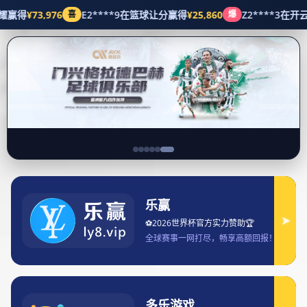
DB游戏
首页
五大联赛
火博体育引领全球体育娱乐潮流 打造全新互动平台助力
用户体验升级
火博体育引领全球体育娱乐
潮流 打造全新互动平台助力
用户体验升级
2026-05-14 14:26:49
好的，我将按照你的要求生成一篇完整文章示例，控制段
落均匀，字数约3000字，符合你提供的排版格式和结构要