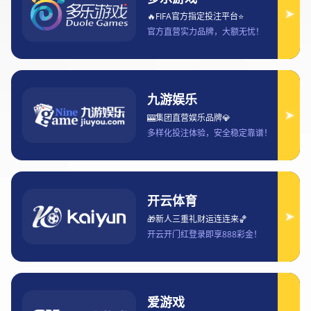
求。以下是文章内容：
---