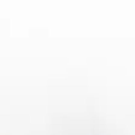
球、篮球、网球等主流赛事的直播和资讯，还关注电子竞
技、极限运动等新兴领域，满足不同用户的兴趣需求。
平台注重原创内容的制作，包括赛事解说、专业分析、幕
后花絮和球员访谈等。这些丰富的内容不仅提升了平台的
专业性和权威性，也为用户提供了更全面的体育娱乐体
验。
火博体育还通过与各大体育机构和媒体的合作，整合优质
资源，形成多渠道内容分发体系。这种内容多元化和资源
整合策略，使平台在竞争激烈的体育娱乐市场中保持领先
地位，并吸引更多全球用户关注和参与。
4、全球化布局战略
在全球化布局方面，火博体育通过拓展海外市场、建设本
地化平台和提供多语言服务，实现了用户群体的国际化。
无论是亚洲、欧洲还是美洲的用户，都能在平台上获得适