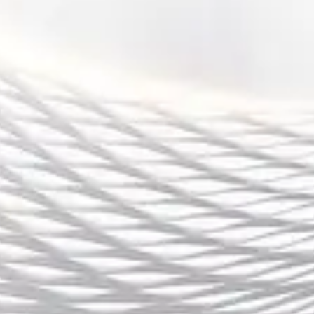
配当地需求的优质体验。
平台注重与国际体育组织、知名俱乐部和赛事合作，借助
全球品牌资源提升自身影响力。这种战略不仅增强了火博
体育的国际知名度，也为平台用户提供更多高水平赛事的
观赏机会。
此外，火博体育在全球市场推广中注重文化融合与本地化
运营。通过针对不同地区用户的个性化服务、活动策划和
内容推荐，平台能够满足不同文化背景用户的偏好，实现
全球范围内的用户体验升级和品牌价值提升。
总结：
总体来看，火博体育通过技术创新、互动体验升级、内容
多元化和全球化布局四大核心策略，成功塑造了一个引领
全球体育娱乐潮流的互动平台。其在技术和内容上的创
新，使用户能够获得沉浸式、个性化的观赛体验，同时通
过互动功能增强了用户的参与感和社区感。
同时，火博体育的全球化战略和品牌合作，使其在国际市
场上具有广泛影响力，为用户提供多样化、高品质的体育