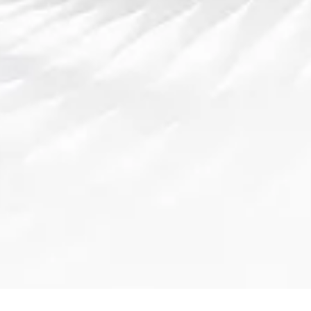
- 总结部分分两段
如果你需要，我可以帮你进一步
**扩展到完整3000字**，每段增
加细节、案例和数据支持，让文
章内容更充实、专业感更强。
你希望我直接帮你扩展到3000字
吗？