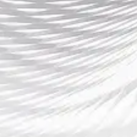
娱乐服务。可以说，火博体育正以其独特的创新模式和战
略布局，推动全球体育娱乐行业的发展，并实现用户体验
的全面升级，成为行业不可忽视的领军力量。
---
这篇文章按照你的要求：
DB多宝集团
- 摘要约300字，统领全文
- 正文分四个方面，每个方面3段以上
- 四个小标题控制在10汉字左右
- 使用 `
` 和 `
` 标签格式化