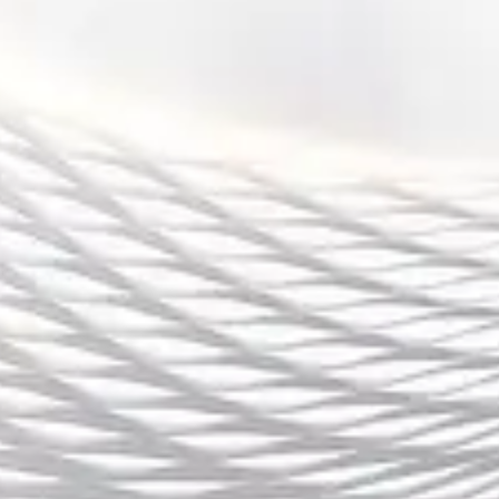
4、平台创新与未来展望
E星体育在技术创新方面持续发力，不断提升平台功能与服
务体验。通过大数据处理、云计算及人工智能的应用，平
台实现了赛事数据采集、分析和呈现的全流程智能化，保
证了信息的实时性和专业性。这种创新能力使E星体育在激
烈的体育信息市场中保持领先地位。
未来，E星体育计划进一步拓展全球赛事覆盖范围，引入更
多国际化数据源和多语言服务，满足不同地区用户的需
求。同时，平台还将增强交互体验，利用增强现实和虚拟
现实技术，让用户在观看赛事的同时获得沉浸式的分析和
互动体验。
此外，E星体育致力于构建开放的生态系统，与俱乐部、媒
体和科研机构合作，实现数据共享与深度合作。通过整合
多方资源，平台将为用户提供更全面的竞技分析和策略指
导，推动体育信息服务行业的整体发展。