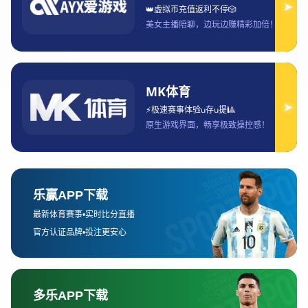
文章摘要：E星体育作为国内领先的综合体育信息平台，一
直致力于为用户提供最新赛事动态和专业竞技数据分析。
本文旨在全面解析E星体育在赛事报道、数据分析、用户互
动及未来发展等方面的独特优势和实践方法。通过深入剖
析E星体育的赛事跟踪机制、数据挖掘能力、分析模型构建
以及智能推荐系统，读者能够全面了解其在体育行业的创
新应用与发展趋势。同时，本文将结合实际案例展示如何
利用E星体育的数据分析工具为竞技策略提供科学依据，帮
助用户更精准地掌握比赛走向与胜负关键因素。文章将以
清晰的结构和详尽的内容，全面呈现E星体育在体育信息服
务中的专业价值，为广大体育爱好者、专业分析师以及行
业从业者提供可操作性的参考指南。
1、最新赛事动态追踪
E星体育的最新赛事动态追踪功能是其核心特色之一。平台
通过全天候的赛事监控系统，实现对各类国内外体育赛事