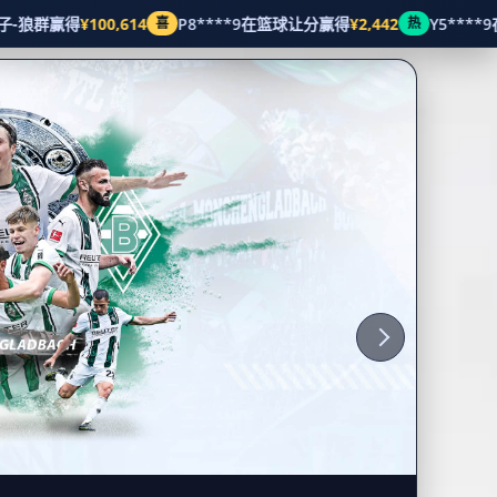
公司新闻
服务类型
交流DB多宝游戏