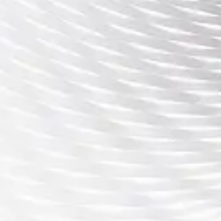
赛事直播与健身娱乐深度融合
2025-01-05 01:50:05
随着中国体育产业的飞速发展，数字化技术与创新
模式的结合为整个行业注入了新的活力。作为国内
领先的体育平台之一，九体育凭借其在赛事直播与
健身娱乐领域的深度布局，引领着中国体育产业的
未来发展潮流。九体育通过...