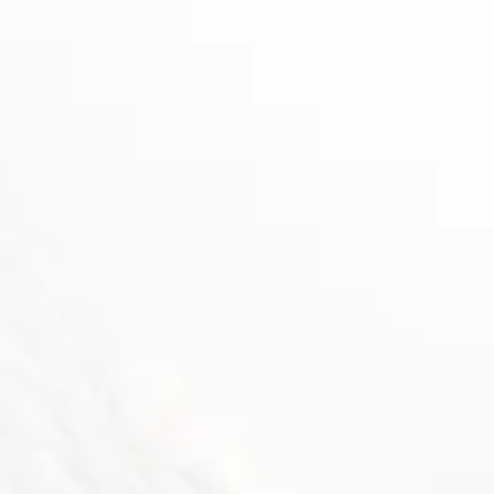
在线下体验方面，牛宝体育CN也进行了多方位的
不仅为观众提供赛事直播，还将线下体育活动的精
赛事的曝光度，也增加了粉丝和观众的参与感，提
同时，牛宝体育CN也在积极开发VR（虚拟现实）
验。通过虚拟现实技术，用户可以身临其境地观看
拟。这种技术的应用，不仅让体育体验更加丰富多
4、赛事推广与全球化战略
赛事推广和全球化战略是体育产业拓展市场的重要
推广到全球范围，提升了中国体育的国际影响力。
递给了全球观众，还与国际赛事组织和媒体合作，
DB游戏
在全球化战略的实施过程中，牛宝体育CN还注重
化和观众偏好，平台在赛事内容的呈现和推广方式
更具竞技性的赛事内容；而在亚洲市场，则通过更