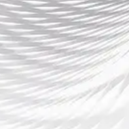
展趋势分析
2025-01-15 00:11:26
文章摘要：Bet365作为全球知名的在线博彩公司，
近年来在中国大陆市场的运营状况引起了广泛关
注。虽然中国大陆政府严格监管和禁止境内赌博行
为，但Bet365凭借其强大的品牌效应、技术平台及
市场策略，在合...
最新资讯
高位逼抢战术体系解析从压迫防守到快速转换的制
胜之道全面探索