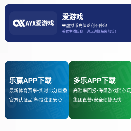
从早期世俱杯的数据来看，进球数往往呈现出两极
使得部分比赛中出现大比分结果，这在一定程度上
度、力量或个人突破直接撕开防线。
随着赛事逐渐成熟，各大洲俱乐部之间的差距开始
升，而是稳定在一个相对均衡的区间。这一变化反
量进球变得愈发困难。
进一步细分进球方式可以发现，定位球与团队配合
成破门，成为现代世俱杯比赛中的重要得分手段。
而非仅仅依赖临场灵感。
此外，进球时间分布的变化同样值得关注。近年来
既体现了高强度体能训练的成果，也反映出教练在
的结果，而是整体战术耐心推进后的爆发。
二、控球理念的转变
早期世俱杯中，控球率并非衡量比赛优劣的核心指