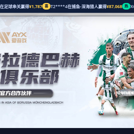
介绍DB游戏
五大联赛
析世俱杯历届数据背后的足球趋势洞察与战术演变