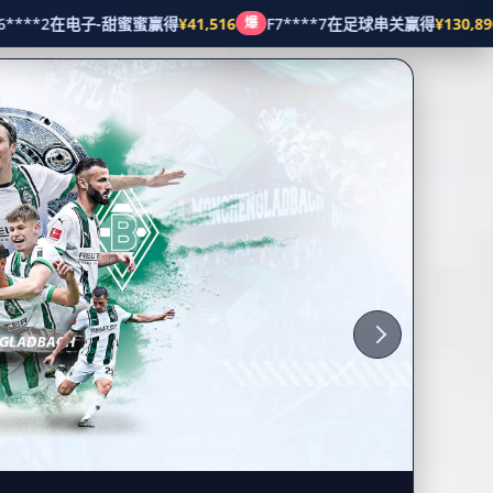
公司新闻
服务类型
交流DB多宝游戏