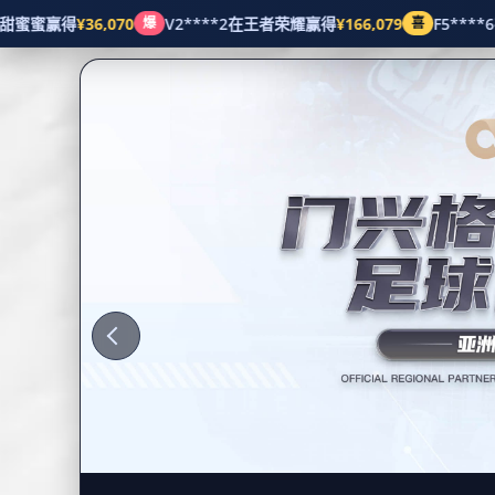
五大联赛
首页
五大联赛
从进球到控球率解