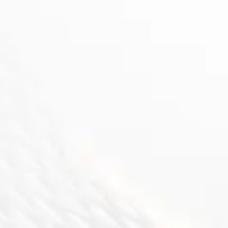
防守端的战术结构同样发生变化。高位逼抢在世俱
对手出球时间，从源头上遏制进攻。这种战术对球
同时，防线的整体移动性显著增强。越位陷阱、区
是被动应对，而是主动参与比赛节奏的调控。
四、数据思维影响比赛
世俱杯的数据统计体系日益完善，从基础的射门、
了全面的分析工具。数据不再只是赛后复盘的素材
多宝娱乐
通过对历届数据的横向对比，可以发现球队在用人
数据模型进行评估，而非仅凭经验判断。这种思维
比赛过程中，实时数据反馈也开始影响临场决策。
阵型与换人策略，使战术变化更具针对性。
从长远来看，数据化思维正在重塑世俱杯的竞争格