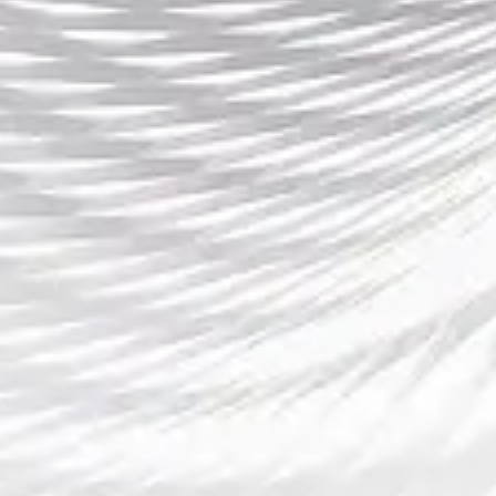
德甲比赛票价全面解析各大俱乐部门票
价格及购票攻略
2025-09-08 00:00:28
德甲联赛作为欧洲足球的顶级赛事之一，吸引了全球无数
球迷的关注。随着比赛的火热，德甲各大俱乐部的比赛门
票成为了球迷们争抢的热门资源。本文将从多个角度对德
甲比赛票价进行详细解析，帮助球迷了解各大俱乐部的门...
王者荣耀比赛开始时间及玩家最佳在线
时段推荐
2025-09-08 20:45:06
《王者荣耀》是一款深受玩家喜爱的多人在线竞技游戏，
比赛的开始时间以及玩家的最佳在线时段，直接关系到游