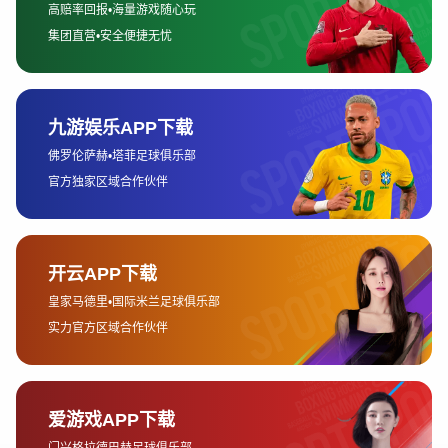
之一。每届欧洲杯通常会有多个比赛场馆和大量的场次，
了解比赛的详细信息非常重要。官网会列出所有比赛的时
间、地点及参赛队伍，用户可以根据自己的兴趣和地理位
置选择观看的比赛。
在选择比赛时，需要考虑个人的时间安排、预算以及想观
看的球队。例如，如果您是某支球队的粉丝，可以优先选
择该队的比赛。如果预算有限，可以选择票价较为合理的
场次。同时，您还需要关注比赛的时间段，避免与其他活
动冲突。
选择座位时，官网通常提供了不同的票价档次和座位类
型。用户可以根据自己的预算和需求选择最合适的位置。
不同的座位区域价格差异较大，最便宜的通常是远离球场
的上层看台，而最贵的则是靠近球场的VIP区或下层看台。
在选择座位时，也需要考虑视野、舒适度以及比赛氛围等
因素。
3、支付方式与付款流程