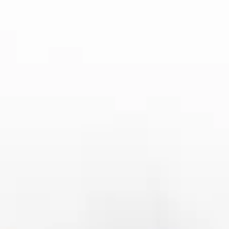
4、常见问题与解决措施
在购票过程中，用户可能会遇到一些常见的问题，例如支
付失败、门票无法显示、订单取消等。首先，支付失败的
原因通常包括银行卡信息错误、账户余额不足或者网络连
接问题。如果支付失败，建议检查银行卡信息并重新尝试
支付。
如果支付成功后仍然无法查看门票，可能是由于系统延迟
或技术故障。此时，用户可以登录官网账户，查看订单状
态。如果订单仍未显示，建议通过客服查询。大部分情况
下，门票会在支付完成后的24小时内自动生成，并通过电
子邮件发送。
另外，部分用户可能会遇到门票退款或转让的问题。欧洲
杯官网通常有详细的退款政策，如果因个人原因无法参加
比赛，可以按照官网规定申请退款或转让。需要注意的
是，退款政策可能会因比赛日期临近而有所变化，用户需