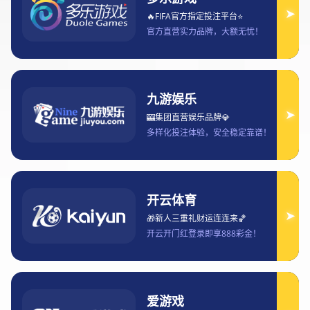
洲杯是世界上最受关注的足球赛事之一，每届比赛的门票
需求量大，竞争激烈。因此，掌握一些购票技巧，对于顺
利购买到门票至关重要。本文将从四个方面展开：首先，
了解如何注册并登录购票官网；其次，掌握如何选择合适
的比赛和座位；接着，深入了解票务的支付方式和付款流
程；最后，介绍一些购票中的常见问题及应对措施。通过
这些内容，您将能够更有把握地在欧洲杯购票官网上顺利
购买到心仪的门票。
1、注册并登录购票官网
在开始购票之前，首先需要了解如何通过欧洲杯的官方购
票网站注册账户并成功登录。这一步是整个购票流程的第
一步，稍有不慎可能导致错过购票机会。注册时，用户需
要提供有效的个人信息，包括姓名、电子邮箱地址、联系
电话等。务必使用一个常用的邮箱，以便及时收到官网的
通知和相关购票信息。