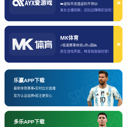
注册成功后，登录账号是下一步操作。登录界面一般会要
求输入用户名和密码。对于第一次登录的用户，建议设置
一个安全性较高的密码，并确保不会遗忘。如果您在登录
过程中遇到问题，官网通常提供了密码找回功能，可以通
过电子邮件或手机号码重置密码。
登录后，建议用户仔细检查个人信息，并确保所有信息的
准确性。这样，在购买门票时，能减少因信息错误而导致
的支付失败或订单问题。此外，如果您准备参加多个比
赛，最好事先在账户设置中添加付款信息，以便顺利完成
购票过程。
2、选择合适的比赛和座位
选择正确的比赛和座位是购买欧洲杯门票时最关键的步骤