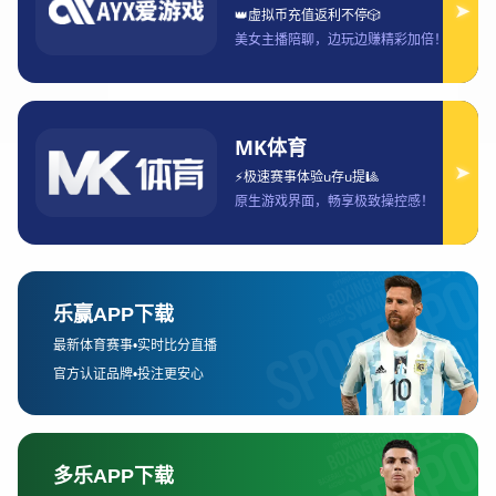
清晰，而且没有延迟，确保了实时体验。而且大部分平台
还提供回放功能，即使错过了比赛的直播，球迷们也可以
随时回看，保证了观赛的灵活性。
此外，许多平台还开设了多视角切换的功能。球迷们可以
根据自己的喜好，选择不同的摄像头视角，观看比赛中的
精彩瞬间，甚至可以选择自己感兴趣的球员画面，完全满
足个性化需求。
2、高清画质与丰富的赛事数据
高清画质无疑是现代家庭观赛体验中的一大亮点。如今的
英超赛事直播，基本都采用了4K超高清技术，比赛的每个
细节都能一清二楚地呈现在观众面前。从球员的表情、动
作到场上的每个细节，都被完美捕捉。对于球迷而言，高
清画质不仅提升了观赛的舒适感，还能更清晰地分析比赛
局势，增加对比赛的理解。
与此同时，丰富的赛事数据也是现代观看体验的一大优