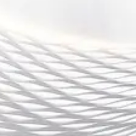
无论是通过便捷的观赛方式，还是通过丰富的数据支持、
互动功能，英超赛事的观赛体验都在不断创新和优化。通
过现代直播平台的多样化功能，球迷们能够更全面、更深
入地了解比赛，不仅是看比赛，更是参与到足球的世界
中，成为这场足球盛宴的一部分。
DB多宝游戏
欧洲杯经典回放解析 历史瞬间重温与
精彩瞬间回顾
2025-08-24 20:21:42
欧洲杯作为世界足坛最具历史意义的赛事之一，不仅见证
了欧洲足球的辉煌与进步，也留下了无数令人铭记的经典