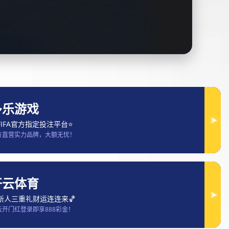
导航
介绍DB游戏
五大联赛
公司新闻
服务类型
交流DB多宝游戏