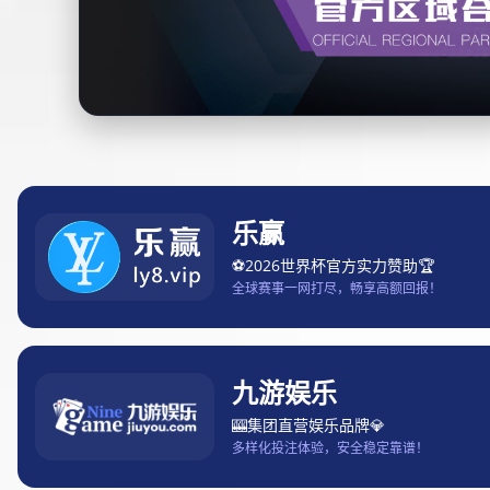
哪个APP可以观看
荐
2025-08-17 14:28:16
法甲联赛作为世界足球的顶级赛事之一，吸引了全
能第一时间观看到法甲的赛事直播以及精彩回放成
观看体育赛事的方式也发生了巨大变化。对于法甲
APP至关重要。本文将通过分析哪些APP可以观
用。从APP的观看体验、直播资源、回放功能以
的应用程序。
1、APP观看体验的便利性
在选择观看法甲赛事直播的APP时，观看体验的便