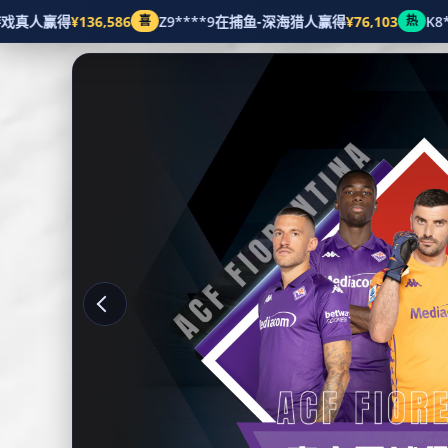
公司新闻
首页
公司新闻
哪个APP可以观