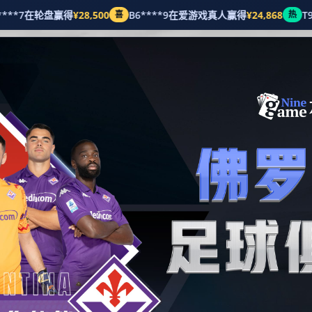
介绍DB游戏
五大联赛
看法甲赛事直播及精彩回放推荐