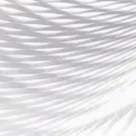
吸引了大量的电竞迷关注。赛事直播和回放是玩家
和观众体验英雄联盟竞技魅力的重要方式之一。如
今，...
最新资讯
高位逼抢战术体系解析从压迫防守到快速转换的制
胜之道全面探索
2026-07-24 17:58:40
足球花式过人教学视频详解掌握经典技巧提升实战
突破能力训练方法