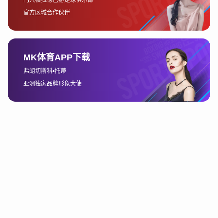
还让俱乐部的品牌价值和社会影响力得到了极大的提升。
可以说，球迷们的热情不仅助力了法甲联赛的赛事精彩，
也成为推动整个赛事发展的重要力量。
3、法甲赛事的全球影响力
随着法甲的持续发展，尤其是巴黎圣日耳曼的崛起，法甲
赛事在全球的影响力也日益增强。过去，英超、西甲和意
甲常常占据着全球足球的主流舞台，但法甲凭借其独特的
魅力逐渐迎来了更多球迷和媒体的关注。尤其是在亚洲、
非洲和美洲，法甲的影响力已经逐渐扩展，吸引了更多的
观众和广告商。
除了球迷的观看，媒体的报道也是法甲赛事全球化的重要
推动力。随着各大体育传媒平台的普及，法甲的直播赛事
逐渐突破了地域限制，全球各地的球迷都可以通过电视、
网络和社交媒体实时观看比赛，参与其中。这种跨国界、
跨时区的直播方式让法甲赛事不仅仅局限于法国本土，而