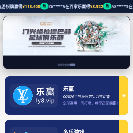
DB游戏
首页
公司新闻
法甲直播精彩赛事尽在眼前 球迷热情助力足球盛宴全面
开启
法甲直播精彩赛事尽在眼前
球迷热情助力足球盛宴全面
开启
2025-07-16 02:01:03
随着全球足球赛事的不断发展，法甲（法国足球甲级联
赛）以其独特的魅力吸引了无数球迷的目光，成为世界足