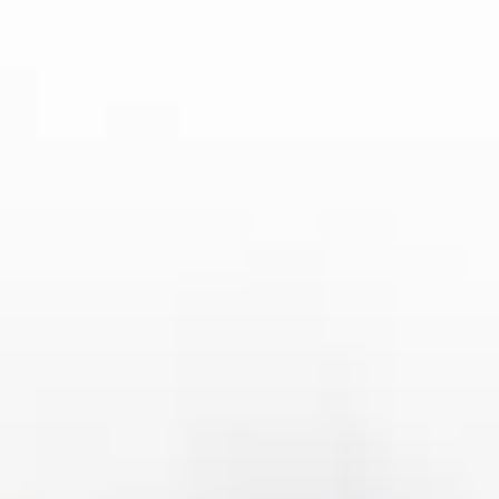
是成为了一个全球性的足球文化现象。
法甲的全球化进程还体现在其商业化运作上，越来越多的
品牌选择与法甲俱乐部合作，赞助商的增加让联赛的整体
财力得到了提升。尤其是在中国市场，法甲通过与当地媒
体的合作，吸引了大量的中国球迷关注。巴黎圣日耳曼的
中国之行和频繁的明星球员曝光，也让更多的中国球迷对
法甲产生了浓厚的兴趣。
4、法甲联赛未来的发展前景
随着法甲联赛影响力的不断扩大，未来的发展前景愈加广
阔。首先，法甲的顶级俱乐部将进一步提升其竞技水平，
不仅吸引国内优秀球员，还将目光投向更多海外顶尖球
员。巴黎圣日耳曼在过去几年通过签下内马尔、梅西、姆