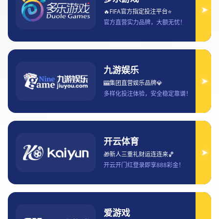
包括品牌知名度、用户群体、市场竞争力以及政策环境等
方面。首先，我们将从BK8娱乐城进入大陆市场的初期背
景及其发展历程入手，分析其如何逐步扩展业务。接着，
分析BK8娱乐城如何借助创新的运营模式及差异化优势吸
引大量用户，再进一步探讨其在政策监管趋严的环境下的
应对策略，最后展望BK8娱乐城未来在大陆市场的潜力与
挑战。通过多角度的分析，本篇文章旨在全面揭示BK8娱
乐城在大陆市场的影响力及其未来发展前景。
1、BK8娱乐城品牌知名度与市场
接受度
BK8娱乐城作为一个外资娱乐平台，其进入大陆市场后的
品牌知名度引起了广泛关注。在较短的时间内，BK8娱乐
城凭借其强大的广告推广和线上营销手段，迅速在大陆地
区吸引了大量的目标用户群体。通过与体育赛事、娱乐节