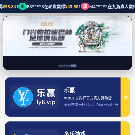
DB游戏
首页
公司新闻
探索BK8娱乐城在大陆市场的影响力及未来发展潜力分
析
探索BK8娱乐城在大陆市场
的影响力及未来发展潜力分
析
2025-03-18 18:44:50
本文将围绕BK8娱乐城在大陆市场的影响力及未来发展潜
力进行详细分析。从多个维度探讨其在国内市场的表现，