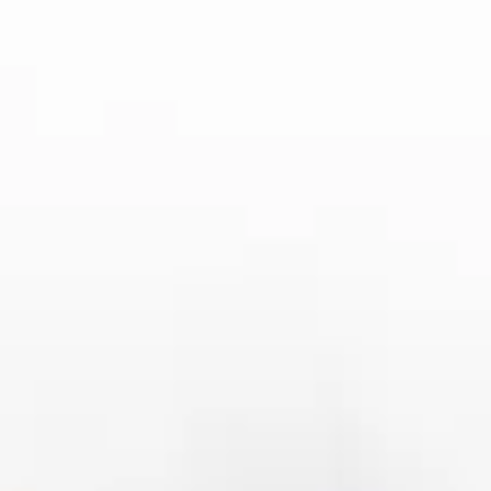
同时，飞博体育还积极与智能硬件厂商合作，推动智能设
备在健身中的应用。通过与穿戴式设备（如智能手环、智
能跑步鞋等）的结合，飞博体育可以实时监测用户的运动
状态，进行更精细化的指导和反馈。这种跨行业的融合创
新，不仅提升了平台的竞争力，也为用户带来了更优质的
体验。
DB游戏
4、构建社会化健身生态圈，促进
健康生活方式
飞博体育通过创新的社交功能，建立了一个全民参与的健
身生态圈。平台内的用户可以通过社交互动、线上分享等
方式，彼此激励，共同成长。这种社交化的健身模式，打
破了传统健身孤立的局面，使运动成为了一种社交活动，