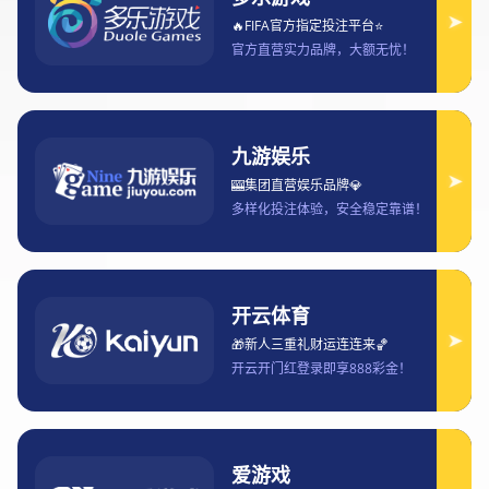
军者，凭借其创新的技术手段和独特的运营模式，不仅推
动了体育产业的发展，也为全民健身注入了新的活力。飞
博体育通过先进的智能技术、数据分析和创新的娱乐平台
建设，成功打破了传统体育娱乐的局限，开启了一个全新
的智能化体育时代。本文将从四个方面对飞博体育在引领
行业创新、打造智能化体育娱乐平台和推动全民健身新风
潮方面的成就进行详细阐述。
1、智能技术引领体育娱乐新变革
飞博体育的成功首先得益于其在智能技术方面的突破。通
过将人工智能、大数据、云计算等前沿科技与体育产业深
度融合，飞博体育为用户提供了更为个性化和智能化的运
动体验。以人工智能为例，飞博体育利用AI技术进行用户
行为分析，为每一位用户量身定制专属的运动计划，并实
时跟踪其运动数据，帮助用户优化训练效果，提升运动表
现。