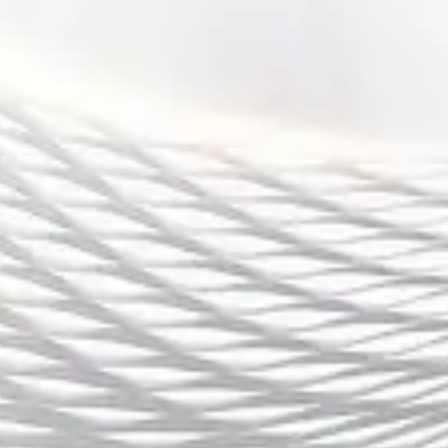
激发了更多人参与到体育运动中来。
此外，飞博体育还推出了基于社交的健身挑战和排行榜功
能，鼓励用户之间进行比拼与互动。用户通过与好友或其
他平台用户比拼成绩，获取积分或奖励，不仅增加了运动
的趣味性，还能通过与他人的互动增强动力，进一步激发
健身热情。
飞博体育的社交功能还具有广泛的社区效应。通过与各类
健身达人、明星运动员及专家的合作，飞博体育为用户提
供了更加专业的指导和分享内容。这种社会化的健身模
式，不仅提升了用户的健身积极性，还推动了健康生活方
式的广泛传播。
总结：
飞博体育凭借其领先的智能技术和创新的平台模式，成功
引领了体育行业的智能化变革。通过大数据、人工智能等
技术的应用，飞博体育为用户提供了更加精准、个性化的
运动服务，推动了全民健身的新风潮。与此同时，飞博体
育还通过跨行业合作，打破了传统体育行业的壁垒，推动