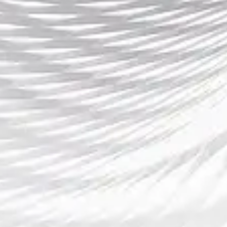
美洲杯明日球员名单解析各队最新阵容
关键球星前瞻全赛前看点汇总
2026-07-06 08:15:34
本篇围绕entity["sports_event","美洲杯","南美洲足球锦
标赛"]明日球员名单解析展开，聚焦各支球队最新阵容变
化、关键球星状态与战术趋势，对赛前看点进行全方位梳
理。随着小组赛...