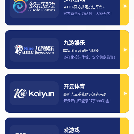
贯穿全场。荷兰队延续了高压逼抢与快速转换的整体风
格，而意大利则依旧展现出成熟稳健的防守体系与极具纪
律性的阵地组织。整场比赛节奏多次出现拉扯与反转，攻
防转换速度极快，关键区域的对抗尤为激烈。最终比赛结
果不仅体现了双方临场发挥的差异，也折射出两种足球哲
学的直接碰撞。从战术布置、关键瞬间、球员表现到赛后
数据分析，本场比赛都具备极高的研究价值与观赏性，为
现代足球提供了经典样本。
一、战术博弈解析
荷兰队在本场比赛中延续了4-3-3体系，通过边路宽度拉开
意大利防线，并试图利用中前场的高位压迫迅速夺回球
权。他们在前场的压迫层级非常明确，中锋作为第一道防
线不断干扰意大利后场出球节奏。
意大利则采取更为谨慎的3-5-2结构，通过三中卫体系增强