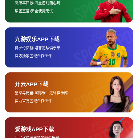
水准。
下半场比赛进入白热化阶段，荷兰队通过定位球制造威
胁，一次头球攻门击中横梁，成为全场最具威胁的进攻之
一。