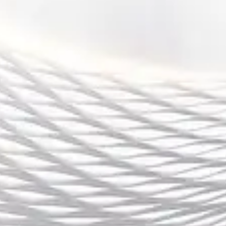
本场荷兰对阵意大利的比赛不仅是一场比分意义上的较
量，更是一场战术理念与执行能力的全面对抗。荷兰队在
主动性与节奏掌控上表现突出，但在关键区域的终结能力
与破密防手段上仍存在短板，使得优势未能完全转化为结
果。
意大利则凭借成熟的防守体系与高效的反击策略，在有限
机会中完成致命一击，充分展现了其在大赛中的经验与韧
性。这场比赛的最终走向，再次印证了现代足球中“效率高
于控球”的现实逻辑，也为双方未来的战术调整提供了清晰
方向。