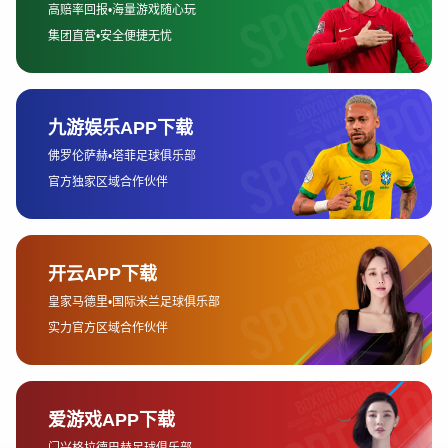
防守体系与失球
澳大利亚队的防守体系以整体压缩空间为核心，通过中后
场密集站位来限制对手渗透路线。这种防守策略在面对传
控型球队时具有一定效果，但也容易在高强度压迫下出现
局部漏洞，从而影响比分稳定性。
在世界杯赛场上，澳大利亚的失球情况往往与比赛节奏密
切相关。当比赛进入快速攻防转换阶段时，其防线回撤速