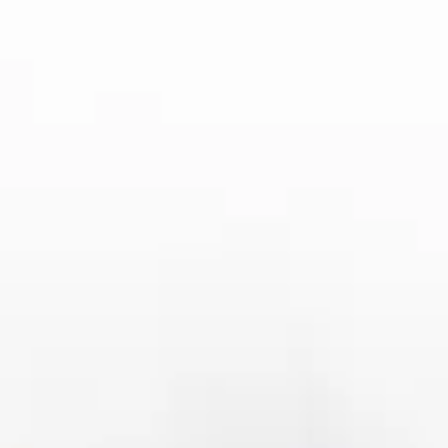
从统计学角度来看，澳大利亚比赛的比分分布呈现低中位
数特征，即多数比赛集中在1-1、1-0、2-1等区间，这为模型
设定提供了明确的概率区间，有助于减少极端比分误差。
同时，引入动态模型可以更好捕捉比赛实时变化，例如红
黄牌、换人调整以及战术变化等因素，都可能显著影响最
终比分走向，使预测更贴近真实比赛演化。
DB多宝游戏
在机器学习应用层面，通过历史世界杯数据训练模型，可
以发现澳大利亚在不同对手等级下的得失球规律，从而建
立分层预测机制，提高比分预测的精细化程度。
世界杯走势影响
世界杯整体赛事走势对澳大利亚的比分表现具有显著影
响。在小组赛阶段，球队通常采取较为保守的策略，以稳
固防守为优先目标，这使得比赛整体比分偏低且节奏较