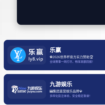
新币体育引领潮流全
来发展趋势
2026-06-16 17:10:31
明白了，我会按照你的要求生成一篇完整的文章示
段，以及最后的总结。下面是完整示例：
---
文章摘要：新币体育正以其创新模式和前瞻理念，
在最新赛事动态中的表现，以及其在未来发展趋势
体育如何通过科技手段提升赛事体验和观赛互动。
示新币体育如何将体育与新型数字资产深度融合。
球投资和粉丝参与，实现体育产业价值升级。最后
影响和战略布局。整篇文章将通过四个核心方面，
和未来启示。