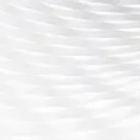
随着全民健身理念的不断深入，人们对于运动健康
的关注度持续提升，体育服务行业也迎来了全新的
发展机遇。多米体育顺...