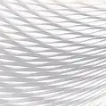
运
Betway中文全面解析最新使用指南与安
全投注体验深度介绍
2026-06-18 20:24:11
：
本文围绕entity["company","Betway","在线博彩与