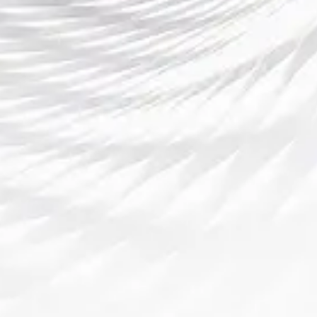
最新资讯
高位逼抢战术体系解析从压迫防守到快速转换的制
胜之道全面探索
2026-07-24 17:58:40
足球花式过人教学视频详解掌握经典技巧提升实战
突破能力训练方法
2026-07-23 17:58:32
足球即时比分网带来全球赛事实时数据分析与精彩
比赛动态资讯汇总
2026-07-22 19:08:08