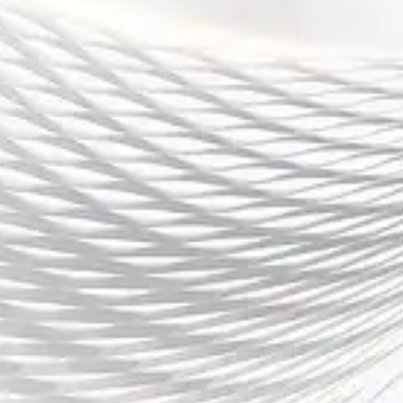
提前规划和选择合适的购票渠道，球迷完全能够顺利购买
为大家的英超之旅提供帮助，让每位球迷都能顺利踏入梦
必
西甲比赛门票购买全攻略从选场次到票务
注意事项一站式指南
2025-10-12 18:17:22
西甲联赛作为世界顶级足球赛事之一，每年吸引了
大量球迷的关注。无论是西班牙国内的球迷，还是
全球范围内的足球爱好者，购买西甲比赛门票都是
他们进入球场，亲身感受足球激情的重要途径。本
文将为大家提供一份完整的...