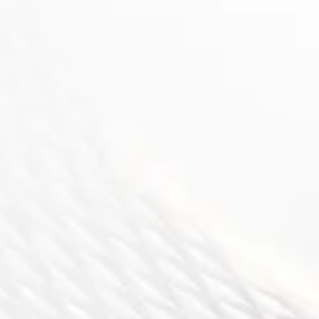
选择一个合适的座位是观赛体验的重要组成部分。
热门程度密切相关。球迷在购买门票时，可以根据
DB多宝集团
通常来说，英超比赛的座位分为几个区域，包括主
位。价格最高的通常是主看台的中央位置，这些位
如果你只是想感受比赛氛围，可以选择靠近球场边
接触的乐趣。
除了选择座位，还需要考虑到不同比赛的票价差异
价会有所浮动。例如，顶级比赛如曼联与利物浦的
赛。球迷在选择比赛时，可以根据预算和个人兴趣
总结：
通过本文的分析，球迷们应当能够更加清晰地了解
程，确保票务安全，并根据自己的需求选择最佳座
热门比赛的机会。