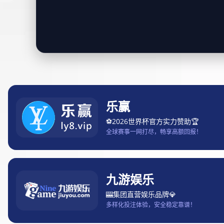
英超订票入口指南及
2025-10-11 18:15:23
本文将详细解析如何在英超联赛期间订票、选择合
现场观赛，还是有过经验的球迷，掌握英超的订票
选择、赛季票与单场票的购买流程、票务安全与风
解，帮助广大球迷顺利购买到合适的门票，享受英
取门票，本文都将提供全面的指导。
1、英超订票入口与平台选择
英超订票的第一步就是选择一个合适的订票平台。
合作平台或第三方票务平台进行购买。每个俱乐部
选择合适的平台。
首先，通过英超俱乐部官网订票通常是最直接和最