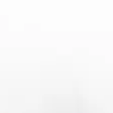
社交活动，确保能够在比赛开始时准时坐在电视或电脑前
观看。而且，随着现代生活节奏的加快，应用的提醒方式
多样化也让球迷能够选择最合适的时间安排自己的事务。
其次，应用不仅提供提醒，还能根据用户的其他需求，比
如设置“无干扰模式”，让球迷在观看比赛时避免收到其他
打扰。此外，如果球迷有特殊需求（如观看某场比赛后希
望立即回看比赛集锦或直播重播），应用也可以提供相应
的服务链接，进一步优化用户的观赛体验。
4、提升观赛体验与赛事参与感
意甲联赛作为世界顶级足球赛事之一，吸引了成千上万的
球迷参与其中。通过应用预约意甲直播提醒，球迷能够感
受到更加个性化和互动性的赛事体验。应用不仅仅是一个
时间提醒工具，更是与用户建立深度联系的平台。
通过预约提醒，球迷在比赛开始前能够提前进入赛事氛