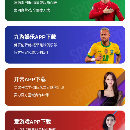
还能够在比赛开始前做好充分准备，提前安排好观赛所需
的食物、饮料以及观赛氛围。这种系统性的提醒让球迷的
观看体验更加轻松愉悦。
2、提供个性化的通知服务
每个足球迷对意甲联赛的兴趣点和观看习惯都不同。有些
球迷喜欢关注顶级强队如尤文图斯、AC米兰、国际米兰的
比赛，而另一些球迷则可能更偏向于关注自己本土的球队
或某些特定球员的表现。因此，应用提供了个性化的通知
服务，可以根据用户的关注球队和喜好定制推送内容。
用户可以根据自己的需求选择只接收特定球队的比赛提
醒，或者接收所有意甲比赛的提醒。与此同时，应用还会
根据用户历史观看数据进行智能分析，推荐可能感兴趣的
比赛。这样，用户不仅能够准确掌握自己感兴趣的比赛时
间，还能发现自己可能会喜欢的赛事，从而增加观赛的乐
趣。