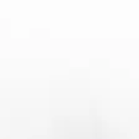
价值，并激发了全民健身的热情。
其次，万和体育还通过合作与媒体平台共同推动体育知识
的普及，尤其是在青少年群体中的体育教育。通过与学
校、社区的合作，万和体育定期举办体育讲座、运动体验
营等活动，让更多人从小接触并了解体育，形成良好的运
动习惯。同时，万和体育还积极支持体育公益项目，为弱
势群体提供体育教育机会，进一步促进社会各阶层对体育
的关注与支持。
4、产业链整合与市场开发，推动
体育产业全面升级
体育产业的发展离不开上下游产业链的整合与资源的高效
配置。万和体育（中国）通过跨界合作和整合资源，推动
体育产业链的全面升级。